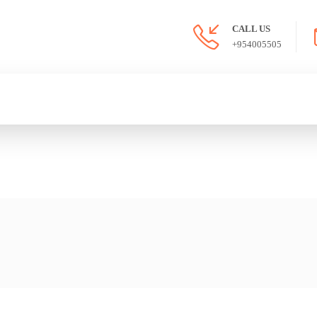
CALL US
+954005505