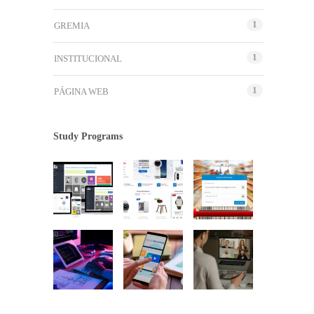
1
GREMIA
1
INSTITUCIONAL
1
PÁGINA WEB
Study Programs