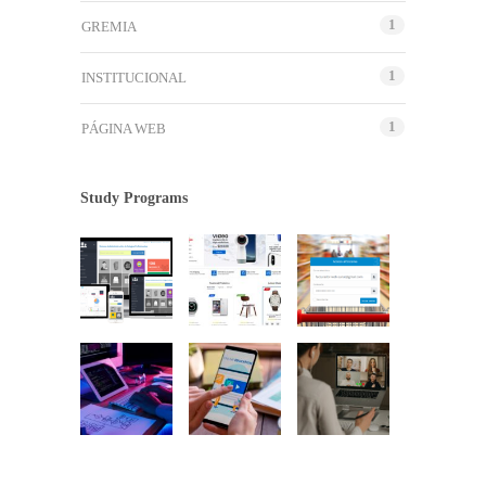
1
GREMIA
1
INSTITUCIONAL
1
PÁGINA WEB
Study Programs